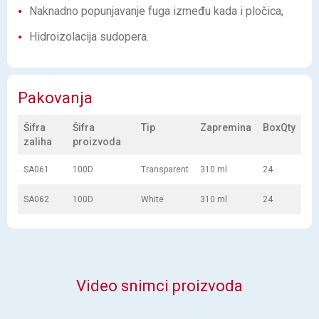
Naknadno popunjavanje fuga između kada i pločica,
Hidroizolacija sudopera.
Pakovanja
Šifra
Šifra
Tip
Zapremina
BoxQty
zaliha
proizvoda
SA061
100D
Transparent
310 ml
24
SA062
100D
White
310 ml
24
Video snimci proizvoda