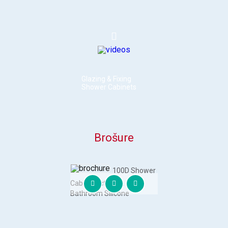
Glazing & Fixing
Shower Cabinets
Brošure
100D Shower
Cabine Kicthen &
Bathroom Silicone