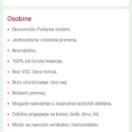
Osobine
Ekonomični Poliurea sistem,
Jednostavna i mobilna primena,
Aromatično,
100% od čvrste materije,
Bez VOC i bez mirisa,
Brzo očvršćivanje i brz rad,
Bešavni premaz,
Moguće nanošenje u slojevima različitih debljina,
Odlično prijanjanje na beton, čelik, drvo, itd.
Može se nanositi vertikalno i horizontalno,