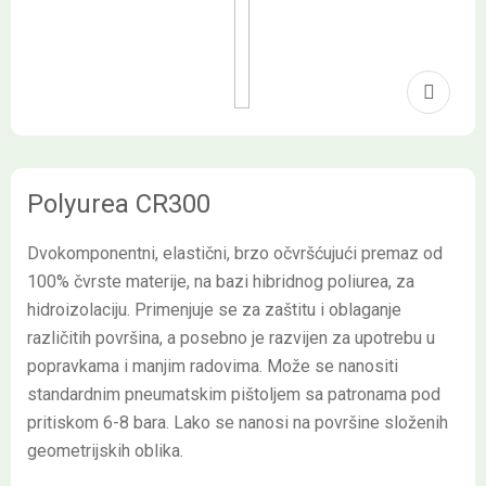
Polyurea CR300
Dvokomponentni, elastični, brzo očvršćujući premaz od
100% čvrste materije, na bazi hibridnog poliurea, za
hidroizolaciju. Primenjuje se za zaštitu i oblaganje
različitih površina, a posebno je razvijen za upotrebu u
popravkama i manjim radovima. Može se nanositi
standardnim pneumatskim pištoljem sa patronama pod
pritiskom 6-8 bara. Lako se nanosi na površine složenih
geometrijskih oblika.