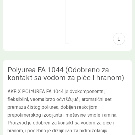
Polyurea FA 1044 (Odobreno za
kontakt sa vodom za piće i hranom)
AKFIX POLYUREA FA 1044 je dvokomponentni,
fleksibilni, veoma brzo očvršćujući, aromatični set
premaza čistog poliurea, dobijen reakcijom
prepolimerskog izocijanta i mešavine smole i amina.
Proizvod je odobren za kontakt sa vodom za piće i
hranom, i posebno je dizajniran za hidroizolaciju