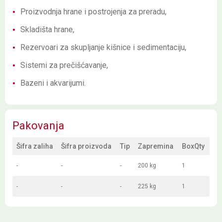
Proizvodnja hrane i postrojenja za preradu,
Skladišta hrane,
Rezervoari za skupljanje kišnice i sedimentaciju,
Sistemi za prečišćavanje,
Bazeni i akvarijumi.
Pakovanja
Šifra zaliha
Šifra proizvoda
Tip
Zapremina
BoxQty
-
-
-
200 kg
1
-
-
-
225 kg
1