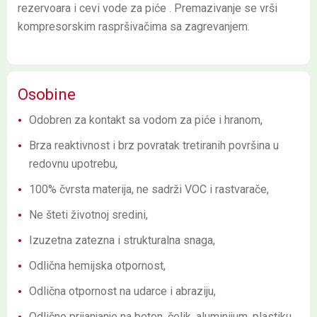
rezervoara i cevi vode za piće . Premazivanje se vrši
kompresorskim raspršivačima sa zagrevanjem.
Osobine
Odobren za kontakt sa vodom za piće i hranom,
Brza reaktivnost i brz povratak tretiranih površina u
redovnu upotrebu,
100% čvrsta materija, ne sadrži VOC i rastvarače,
Ne šteti životnoj sredini,
Izuzetna zatezna i strukturalna snaga,
Odlična hemijska otpornost,
Odlična otpornost na udarce i abraziju,
Odlično prijanjanje na beton, čelik, aluminijum, plastiku,