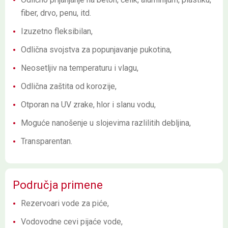
fiber, drvo, penu, itd.
Izuzetno fleksibilan,
Odlična svojstva za popunjavanje pukotina,
Neosetljiv na temperaturu i vlagu,
Odlična zaštita od korozije,
Otporan na UV zrake, hlor i slanu vodu,
Moguće nanošenje u slojevima razlilitih debljina,
Transparentan.
Područja primene
Rezervoari vode za piće,
Vodovodne cevi pijaće vode,