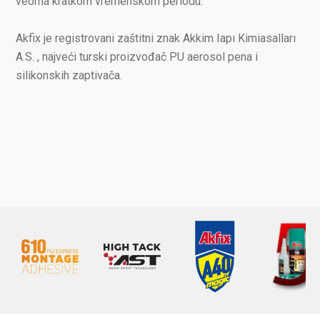
veoma kratkom vremenskom periodu.
Akfix je registrovani zaštitni znak Akkim Iapı Kimiasalları
A.S. , najveći turski proizvođač PU aerosol pena i
silikonskih zaptivača.