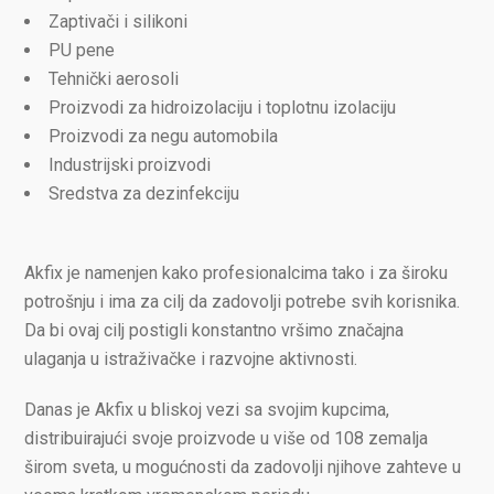
Zaptivači i silikoni
PU pene
Tehnički aerosoli
Proizvodi za hidroizolaciju i toplotnu izolaciju
Proizvodi za negu automobila
Industrijski proizvodi
Sredstva za dezinfekciju
Akfix je namenjen kako profesionalcima tako i za široku
potrošnju i ima za cilj da zadovolji potrebe svih korisnika.
Da bi ovaj cilj postigli konstantno vršimo značajna
ulaganja u istraživačke i razvojne aktivnosti.
Danas je Akfix u bliskoj vezi sa svojim kupcima,
distribuirajući svoje proizvode u više od 108 zemalja
širom sveta, u mogućnosti da zadovolji njihove zahteve u