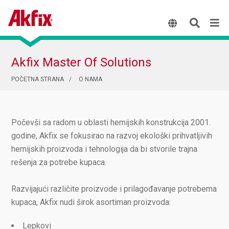
Akfix Master Of Solutions
POČETNA STRANA
O NAMA
Počevši sa radom u oblasti hemijskih konstrukcija 2001.
godine, Akfix se fokusirao na razvoj ekološki prihvatljivih
hemijskih proizvoda i tehnologija da bi stvorile trajna
rešenja za potrebe kupaca.
Razvijajući različite proizvode i prilagođavanje potrebema
kupaca, Akfix nudi širok asortiman proizvoda:
Lepkovi