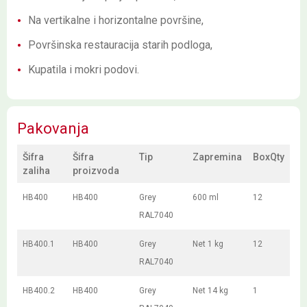
Na vertikalne i horizontalne površine,
Površinska restauracija starih podloga,
Kupatila i mokri podovi.
Pakovanja
Šifra
Šifra
Tip
Zapremina
BoxQty
zaliha
proizvoda
HB400
HB400
Grey
600 ml
12
RAL7040
HB400.1
HB400
Grey
Net 1 kg
12
RAL7040
HB400.2
HB400
Grey
Net 14 kg
1