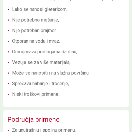
Lako se nanosi gletericom,
Nije potrebno mešanje,
Nije potreban prajmer,
Otporan na vodu i mraz,
Omogućava podlogama da dišu,
Vezuje se za više materijala,
Može se nanositi i na vlažnu površinu,
Sprečava habanje i trošenje,
Niski troškovi primene.
Područja primene
Za unutrašnju i spoljnu primenu,