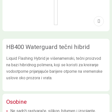
HB400 Waterguard tečni hibrid
Liquid Flashing Hybrid je višenamenski, tečni proizvod
na bazi hibridnog polimera, koji se koristi za kreiranje
vodootporne prijanjajuće barijere otporne na vremenske
uslove oko prozora i vrata.
Osobine
Ne sadrži rastvarače, silikon, bitumen i izocijante,