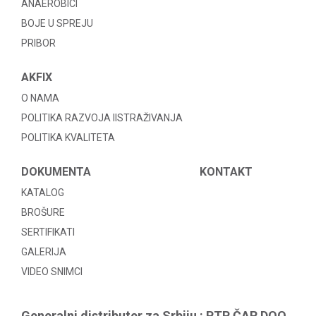
ANAEROBICI
BOJE U SPREJU
PRIBOR
AKFIX
O NAMA
POLITIKA RAZVOJA IISTRAŽIVANJA
POLITIKA KVALITETA
DOKUMENTA
KONTAKT
KATALOG
BROŠURE
SERTIFIKATI
GALERIJA
VIDEO SNIMCI
Generalni distributer za Srbiju : PTP ČAR DOO