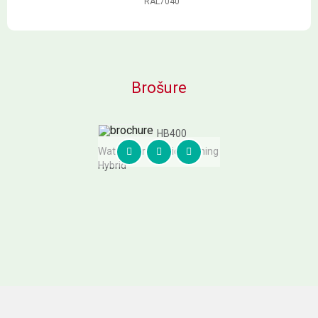
RAL7040
Brošure
HB400
Waterguard Liquid Flashing
Hybrid