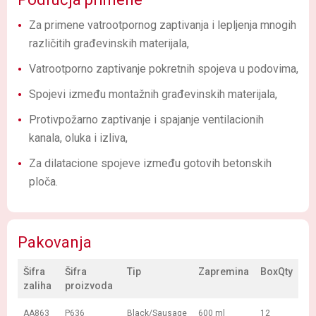
Za primene vatrootpornog zaptivanja i lepljenja mnogih
različitih građevinskih materijala,
Vatrootporno zaptivanje pokretnih spojeva u podovima,
Spojevi između montažnih građevinskih materijala,
Protivpožarno zaptivanje i spajanje ventilacionih
kanala, oluka i izliva,
Za dilatacione spojeve između gotovih betonskih
ploča.
Pakovanja
Šifra
Šifra
Tip
Zapremina
BoxQty
zaliha
proizvoda
AA863
P636
Black/Sausage
600 ml
12