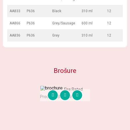
AA833
P636
Black
310 ml
12
AA866
P636
Grey/Sausage
600 ml
12
AA836
P636
Grey
310 ml
12
Brošure
Fire Rated
Products Brochure