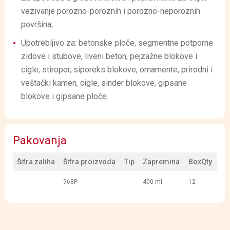
vezivanje porozno-poroznih i porozno-neporoznih
površina,
Upotrebljivo za: betonske ploče, segmentne potporne
zidove i stubove, liveni beton, pejzažne blokove i
cigle, stiropor, siporeks blokove, ornamente, prirodni i
veštački kamen, cigle, sinder blokove, gipsane
blokove i gipsane ploče.
Pakovanja
Šifra zaliha
Šifra proizvoda
Tip
Zapremina
BoxQty
-
968P
-
400 ml
12