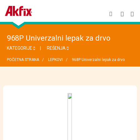
968P Univerzalni lepak za drvo
KATEGORIJE
REŠENJA
POČETNA STRANA
LEPKOVI
968P Univerzalni lepak za drvo