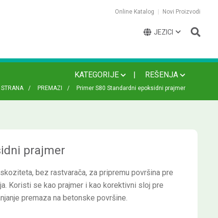
Online Katalog
Novi Proizvodi
JEZICI
KATEGORIJE
REŠENJA
 STRANA
PREMAZI
Primer S80 Standardni epoksidni prajmer
idni prajmer
koziteta, bez rastvarača, za pripremu površina pre
. Koristi se kao prajmer i kao korektivni sloj pre
njanje premaza na betonske površine.