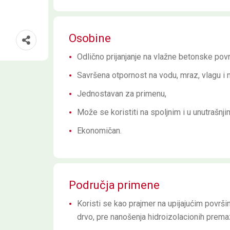
Osobine
Odlično prijanjanje na vlažne betonske povr
Savršena otpornost na vodu, mraz, vlagu i
Jednostavan za primenu,
Može se koristiti na spoljnim i u unutrašnj
Ekonomičan.
Područja primene
Koristi se kao prajmer na upijajućim površi
drvo, pre nanošenja hidroizolacionih premaz