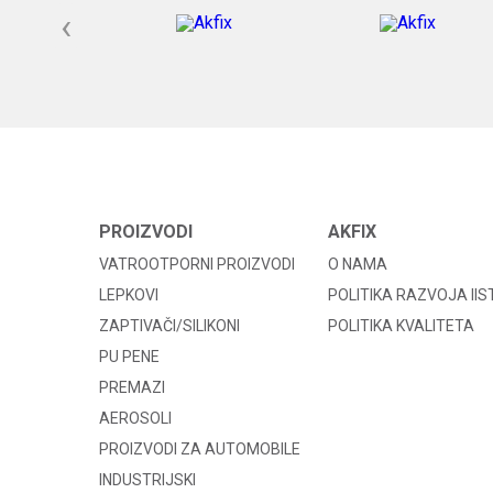
‹
PROIZVODI
AKFIX
VATROOTPORNI PROIZVODI
O NAMA
LEPKOVI
POLITIKA RAZVOJA II
ZAPTIVAČI/SILIKONI
POLITIKA KVALITETA
PU PENE
PREMAZI
AEROSOLI
PROIZVODI ZA AUTOMOBILE
INDUSTRIJSKI