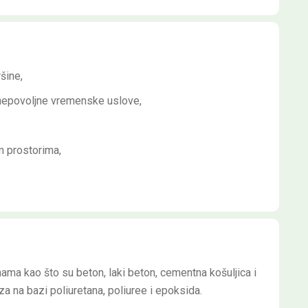
šine,
 nepovoljne vremenske uslove,
im prostorima,
nama kao što su beton, laki beton, cementna košuljica i
a na bazi poliuretana, poliuree i epoksida.