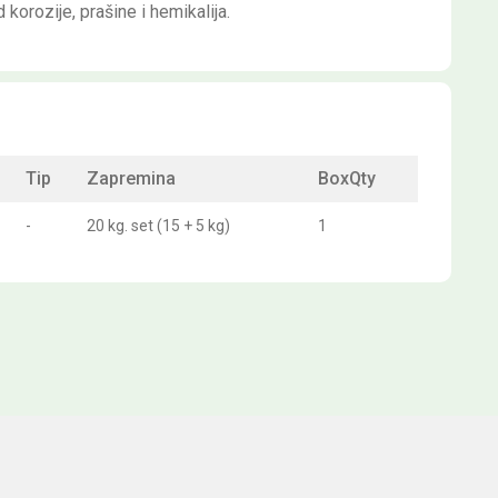
korozije, prašine i hemikalija.
Tip
Zapremina
BoxQty
-
20 kg. set (15 + 5 kg)
1