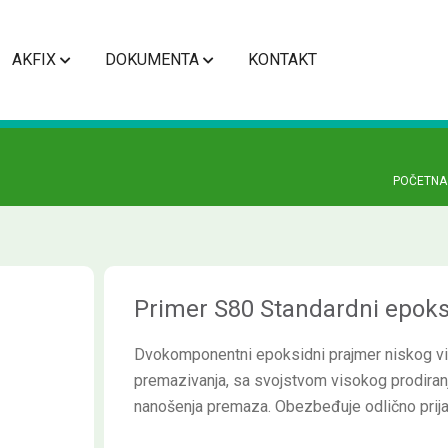
AKFIX
DOKUMENTA
KONTAKT
POČETNA
Primer S80 Standardni epoks
Dvokomponentni epoksidni prajmer niskog vis
premazivanja, sa svojstvom visokog prodiranja
nanošenja premaza. Obezbeđuje odlično prija