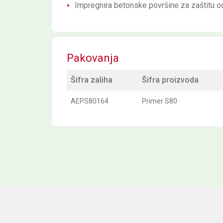
Impregnira betonske površine za zaštitu od 
Pakovanja
Šifra zaliha
Šifra proizvoda
AEPS80164
Primer S80