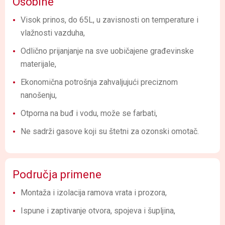
Osobine
Visok prinos, do 65L, u zavisnosti on temperature i
vlažnosti vazduha,
Odlično prijanjanje na sve uobičajene građevinske
materijale,
Ekonomična potrošnja zahvaljujući preciznom
nanošenju,
Otporna na buđ i vodu, može se farbati,
Ne sadrži gasove koji su štetni za ozonski omotač.
Područja primene
Montaža i izolacija ramova vrata i prozora,
Ispune i zaptivanje otvora, spojeva i šupljina,