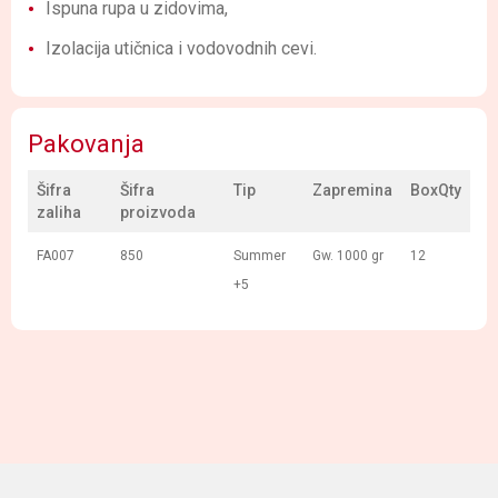
Ispuna rupa u zidovima,
Izolacija utičnica i vodovodnih cevi.
Pakovanja
Šifra
Šifra
Tip
Zapremina
BoxQty
zaliha
proizvoda
FA007
850
Summer
Gw. 1000 gr
12
+5