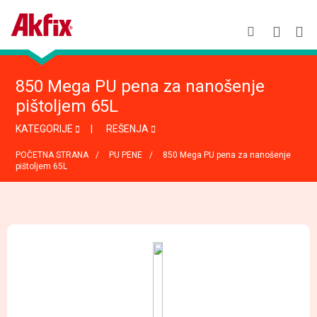
850 Mega PU pena za nanošenje
pištoljem 65L
KATEGORIJE
REŠENJA
POČETNA STRANA
PU PENE
850 Mega PU pena za nanošenje
pištoljem 65L