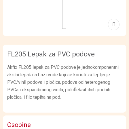
FL205 Lepak za PVC podove
Akfix FL205 lepak za PVC podove je jednokomponentni
akrilni lepak na bazi vode koji se koristi za lepljenje
PVC/vinil podova i pločica, podova od heterogenog
PVCa i ekspandiranog vinila, polufleksibilnih podnih
pločica, i filc tepiha na pod.
Osobine