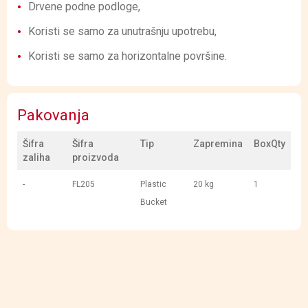
Drvene podne podloge,
Koristi se samo za unutrašnju upotrebu,
Koristi se samo za horizontalne površine.
Pakovanja
Šifra
Šifra
Tip
Zapremina
BoxQty
zaliha
proizvoda
-
FL205
Plastic
20 kg
1
Bucket