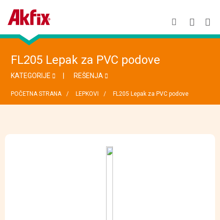
FL205 Lepak za PVC podove
KATEGORIJE
REŠENJA
POČETNA STRANA
LEPKOVI
FL205 Lepak za PVC podove