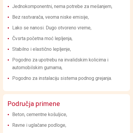
Jednokomponentni, nema potrebe za mešanjem,
Bez rastvarača, veoma niske emisije,
Lako se nanosi. Dugo otvoreno vreme,
Čvsrta početna moć lepljenja,
Stabilno i elastično lepljenje,
Pogodno za upotrebu na invalidskim kolicima i
automobilskim gumama,
Pogodno za instalaciju sistema podnog grejanja.
Područja primene
Beton, cementne košuljice,
Ravne i uglačane podloge,