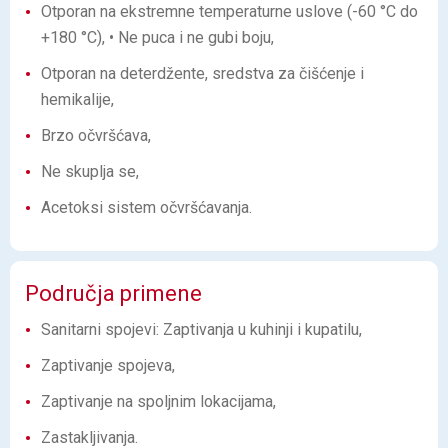
Otporan na ekstremne temperaturne uslove (-60 °C do
+180 °C), • Ne puca i ne gubi boju,
Otporan na deterdžente, sredstva za čišćenje i
hemikalije,
Brzo očvršćava,
Ne skuplja se,
Acetoksi sistem očvršćavanja.
Područja primene
Sanitarni spojevi: Zaptivanja u kuhinji i kupatilu,
Zaptivanje spojeva,
Zaptivanje na spoljnim lokacijama,
Zastakljivanja.