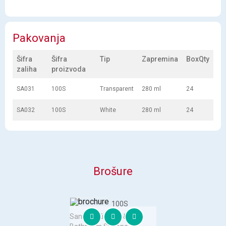
Pakovanja
Šifra
Šifra
Tip
Zapremina
BoxQty
zaliha
proizvoda
SA031
100S
Transparent
280 ml
24
SA032
100S
White
280 ml
24
Brošure
100S
Sanitary Kitchen &