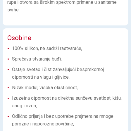
rupa i otvora sa širokim spektrom primene u sanitarne
svrhe.
Osobine
100% silikon, ne sadrži rastvarače,
Sprečava stvaranje buđi,
Ostaje svetao i čist zahvaljujući besprekornoj
otpornosti na vlagu i gljivice,
Nızak modul, visoka elastičnost,
Izuzetna otpornost na direktnu sunčevu svetlost, kišu,
sneg i ozon,
Odlično prijanja i bez upotrebe prajmera na mnoge
porozne i neporozne površine,