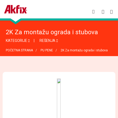
2K Za montažu ograda i stubova
KATEGORIJE
REŠENJA
POČETNA STRANA
PU PENE
2K Za montažu ograda i stubova