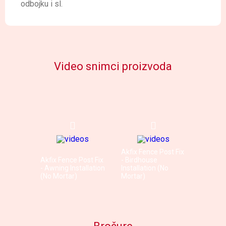
odbojku i sl.
Video snimci proizvoda
Akfix Fence Post Fix
Akfix Fence Post Fix
- Birdhouse
- Awning Installation
Installation (No
(No Mortar)
Mortar)