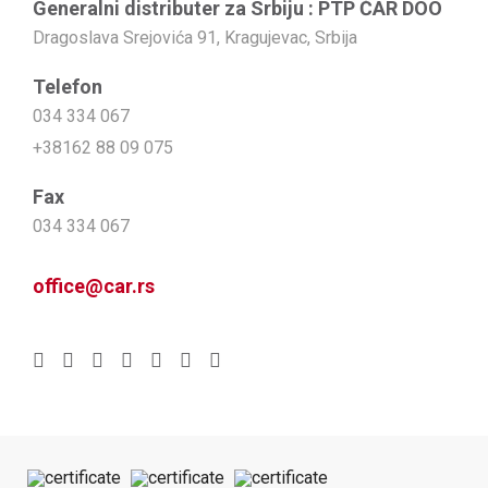
Generalni distributer za Srbiju : PTP ČAR DOO
Dragoslava Srejovića 91, Kragujevac, Srbija
Telefon
034 334 067
+38162 88 09 075
Fax
034 334 067
office@car.rs