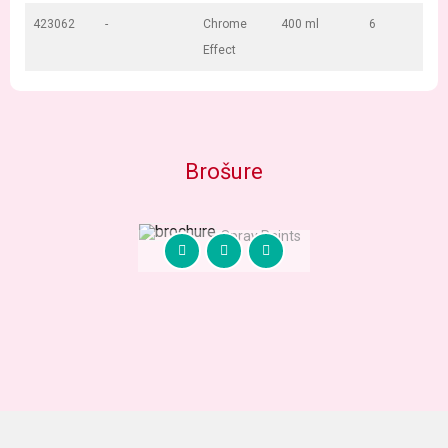
423062
-
Chrome
400 ml
6
Effect
Brošure
Spray Paints