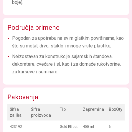
boje).
Područja primene
Pogodan za upotrebu na svim glatkim površinama, kao
što su metal, drvo, staklo i mnoge vrste plastike,
Neizostavan za konstrukcije sajamskih štandova,
dekoratere, cvećare i sl, kao i za domaće rukotvorine,
za kurseve i seminare.
Pakovanja
Šifra
Šifra
Tip
Zapremina
BoxQty
zaliha
proizvoda
423192
-
Gold Effect
400 ml
6