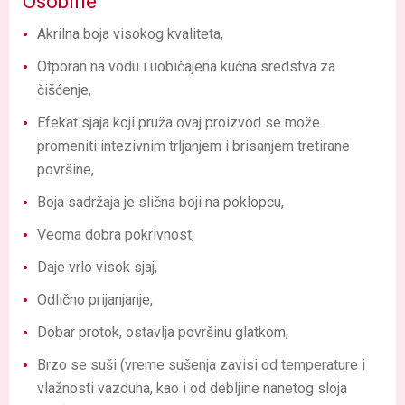
Osobine
Akrilna boja visokog kvaliteta,
Otporan na vodu i uobičajena kućna sredstva za
čišćenje,
Efekat sjaja koji pruža ovaj proizvod se može
promeniti intezivnim trljanjem i brisanjem tretirane
površine,
Boja sadržaja je slična boji na poklopcu,
Veoma dobra pokrivnost,
Daje vrlo visok sjaj,
Odlično prijanjanje,
Dobar protok, ostavlja površinu glatkom,
Brzo se suši (vreme sušenja zavisi od temperature i
vlažnosti vazduha, kao i od debljine nanetog sloja