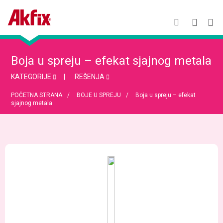
Boja u spreju – efekat sjajnog metala
KATEGORIJE
REŠENJA
POČETNA STRANA
BOJE U SPREJU
Boja u spreju – efekat
sjajnog metala