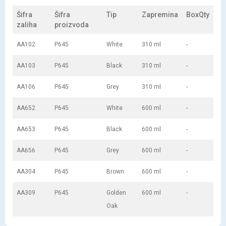
Šifra
Šifra
Tip
Zapremina
BoxQty
zaliha
proizvoda
AA102
P645
White
310 ml
-
AA103
P645
Black
310 ml
-
AA106
P645
Grey
310 ml
-
AA652
P645
White
600 ml
-
AA653
P645
Black
600 ml
-
AA656
P645
Grey
600 ml
-
AA304
P645
Brown
600 ml
-
AA309
P645
Golden
600 ml
-
Oak