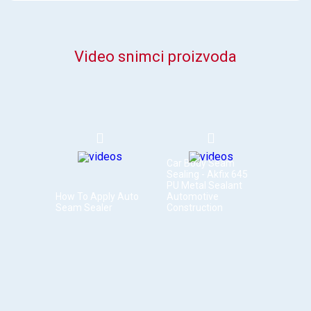
Video snimci proizvoda
Car Body Seam
Sealing - Akfix 645
PU Metal Sealant
How To Apply Auto
Automotive
Seam Sealer
Construction