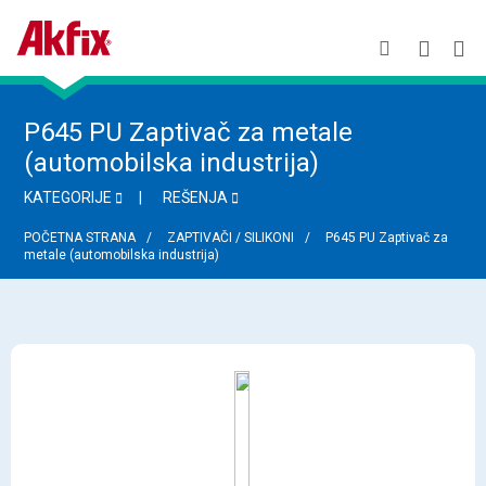
P645 PU Zaptivač za metale
(automobilska industrija)
KATEGORIJE
REŠENJA
POČETNA STRANA
ZAPTIVAČI / SILIKONI
P645 PU Zaptivač za
metale (automobilska industrija)