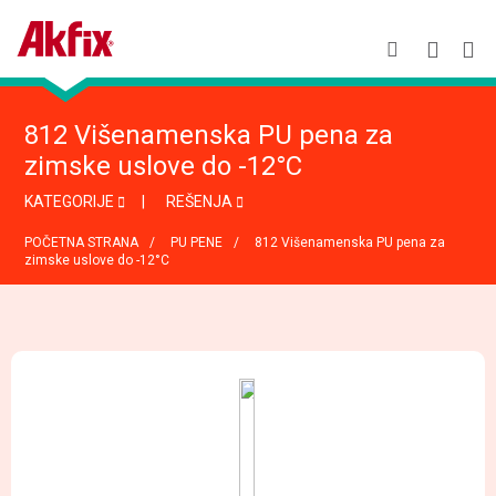
812 Višenamenska PU pena za
zimske uslove do -12°C
KATEGORIJE
REŠENJA
POČETNA STRANA
PU PENE
812 Višenamenska PU pena za
zimske uslove do -12°C