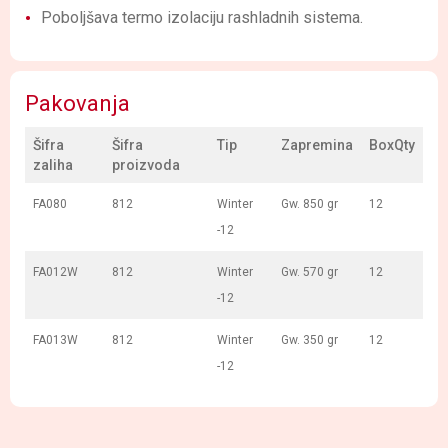
Poboljšava termo izolaciju rashladnih sistema.
Pakovanja
Šifra
Šifra
Tip
Zapremina
BoxQty
zaliha
proizvoda
FA080
812
Winter
Gw. 850 gr
12
-12
FA012W
812
Winter
Gw. 570 gr
12
-12
FA013W
812
Winter
Gw. 350 gr
12
-12