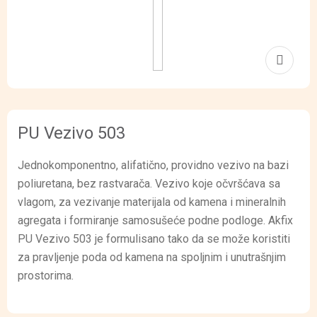
PU Vezivo 503
Jednokomponentno, alifatično, providno vezivo na bazi
poliuretana, bez rastvarača. Vezivo koje očvršćava sa
vlagom, za vezivanje materijala od kamena i mineralnih
agregata i formiranje samosušeće podne podloge. Akfix
PU Vezivo 503 je formulisano tako da se može koristiti
za pravljenje poda od kamena na spoljnim i unutrašnjim
prostorima.