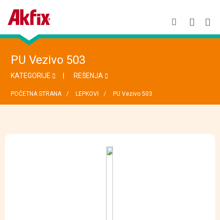
PU Vezivo 503
KATEGORIJE
REŠENJA
POČETNA STRANA
LEPKOVI
PU Vezivo 503