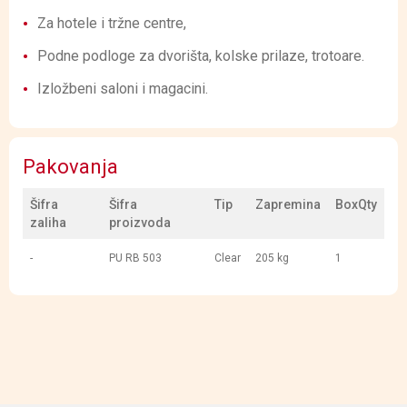
Za hotele i tržne centre,
Podne podloge za dvorišta, kolske prilaze, trotoare.
Izložbeni saloni i magacini.
Pakovanja
Šifra
Šifra
Tip
Zapremina
BoxQty
zaliha
proizvoda
-
PU RB 503
Clear
205 kg
1