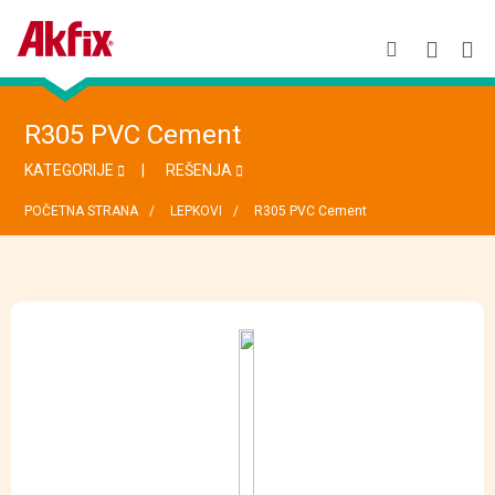
R305 PVC Cement
KATEGORIJE
REŠENJA
POČETNA STRANA
LEPKOVI
R305 PVC Cement