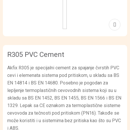
R305 PVC Cement
Akfix R305 je specijalni cement za spajanje čvrstih PVC
cevi i elemenata sistema pod pritiskom, u skladu sa BS
EN 14814 i BS EN 14680. Posebno je pogodan za
lepljenje termoplastičnih cevovodnih sistema koji su u
skladu sa BS EN 1452, BS EN 1455, BS EN 1566 i BS EN
1329. Lepak sa CE oznakom za termoplastične sisteme
cevovoda za tečnosti pod pritiskom (PN16). Takođe se
može koristiti i u sistemima bez pritiska kao što su PVC
i ABS.