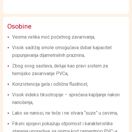
Osobine
Veoma velika moć početnog zavarivanja,
Visok sadržaj smole omogućava dobar kapacitet
popunjavanja dijametralnih praznina,
Zbog svog sastava, deluje kao pravi sistem za
hemijsko zavarivanje PVCa,
Konzistencija gela i odlična fluidnost,
Visok indeks tiksotropije – sprečava kapljanje nakon
nanošenja,
Lako se nanosi, ne teče i ne stvara “suze” u cevima,
Fiksni spojevi pokazuju otpornost i karakteristike
starenja uporedive sa onima kod cementnog PVC-a,