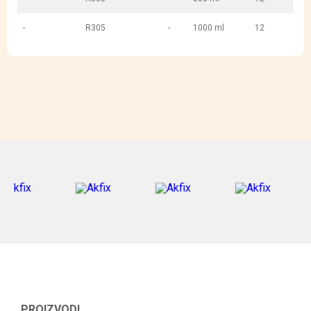
-
R305
-
1000 ml
12
PROIZVODI