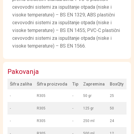
cevovodni sistemi za ispuštanje otpada (niske i
visoke temperature) – BS EN 1329; ABS plastični
cevovodni sistemi za ispuštanje otpada (niske i
visoke temperature) – BS EN 1455; PVC-C plastični
cevovodni sistemi za ispuštanje otpada (niske i
visoke temperature) – BS EN 1566.
Pakovanja
Šifra zaliha
Šifra proizvoda
Tip
Zapremina
BoxQty
-
R305
-
50 gr
25
-
R305
-
125 gr
50
-
R305
-
250 ml
24
-
R305
-
500 ml
12