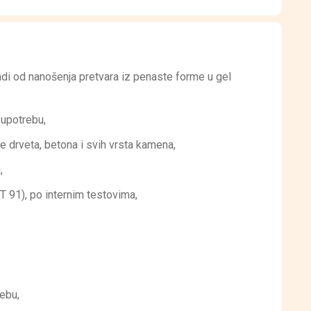
ndi od nanošenja pretvara iz penaste forme u gel
 upotrebu,
e drveta, betona i svih vrsta kamena,
,
91), po internim testovima,
rebu,