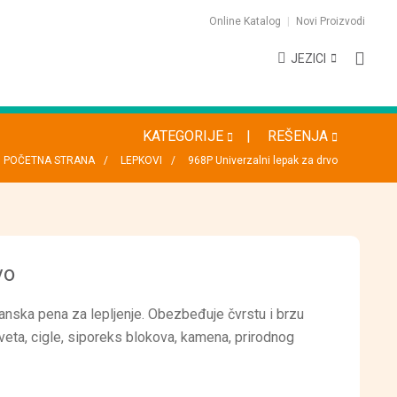
Online Katalog
Novi Proizvodi
JEZICI
KATEGORIJE
REŠENJA
POČETNA STRANA
LEPKOVI
968P Univerzalni lepak za drvo
vo
ska pena za lepljenje. Obezbeđuje čvrstu i brzu
veta, cigle, siporeks blokova, kamena, prirodnog