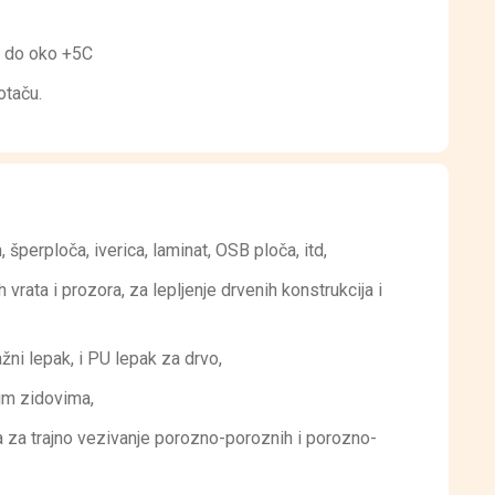
a do oko +5C
otaču.
 šperploča, iverica, laminat, OSB ploča, itd,
 vrata i prozora, za lepljenje drvenih konstrukcija i
ni lepak, i PU lepak za drvo,
im zidovima,
 za trajno vezivanje porozno-poroznih i porozno-